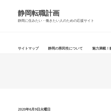
コ
ン
静岡転職計画
テ
ン
静岡に住みたい・働きたい人のための応援サイト
ツ
へ
ス
キ
ッ
サイトマップ
静岡の県民性について
魅力満載！
プ
2020年6月9日火曜日