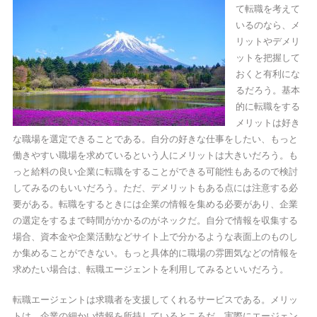
て転職を考えて
いるのなら、メ
リットやデメリ
ットを把握して
おくと有利にな
るだろう。基本
的に転職をする
メリットは好き
な職場を選定できることである。自分の好きな仕事をしたい、もっと
働きやすい職場を求めているという人にメリットは大きいだろう。も
っと給料の良い企業に転職をすることができる可能性もあるので検討
してみるのもいいだろう。ただ、デメリットもある点には注意する必
要がある。転職をするときには企業の情報を集める必要があり、企業
の選定をするまで時間がかかるのがネックだ。自分で情報を収集する
場合、資本金や企業活動などサイト上で分かるような表面上のものし
か集めることができない。もっと具体的に職場の雰囲気などの情報を
求めたい場合は、転職エージェントを利用してみるといいだろう。
転職エージェントは求職者を支援してくれるサービスである。メリッ
トは、企業の細かい情報を所持しているところだ。実際にエージェン