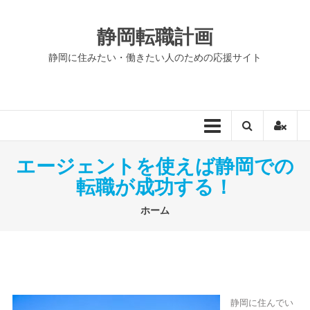
コ
ン
静岡転職計画
テ
ン
静岡に住みたい・働きたい人のための応援サイト
ツ
へ
ス
キ
ッ
プ
エージェントを使えば静岡での
転職が成功する！
ホーム
静岡に住んでい