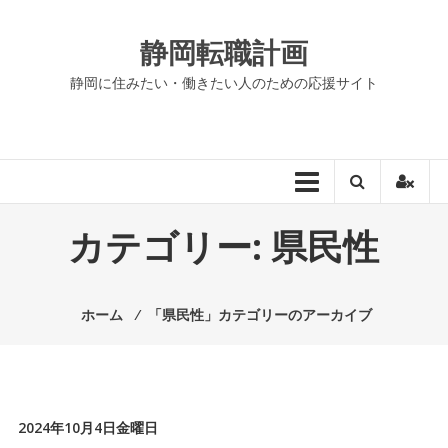
コ
ン
静岡転職計画
テ
ン
静岡に住みたい・働きたい人のための応援サイト
ツ
へ
ス
キ
ッ
プ
カテゴリー:
県民性
ホーム
⁄
「県民性」カテゴリーのアーカイブ
2024年10月4日金曜日